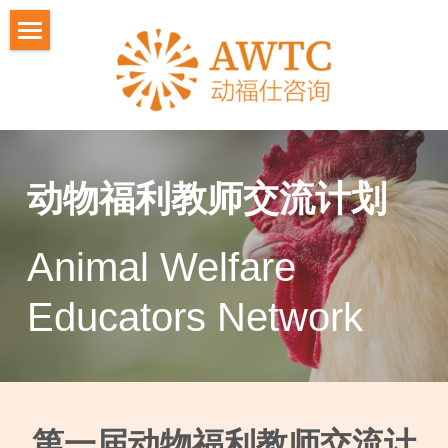
关于动福仕
IFAWF人才计划
教师交流计划
2026人才计划招募
动物福利教师交流计划
活动照片
2026 嘉宾
悼念冯冬梅⼥⼠
学员反馈
Animal Welfare 
联系我们
嘉宾感言
Educators Network
第一届动物福利教师交流计