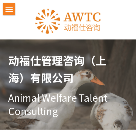
关于动福仕
IFAWF人才计划
教师交流计划
2026人才计划招募
动福仕管理咨询（上
活动照片
2026 嘉宾
海）有限公司 
悼念冯冬梅⼥⼠
学员反馈
联系我们
嘉宾感言
Animal Welfare Talent 
Consulting 