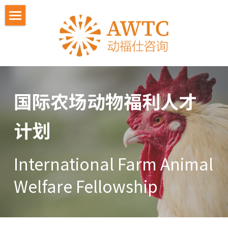
关于动福仕
IFAWF人才计划
教师交流计划
2026人才计划招募
国际农场动物福利人才
活动照片
2026 嘉宾
计划
悼念冯冬梅⼥⼠
学员反馈
联系我们
嘉宾感言
International Farm Animal 
Welfare Fellowship